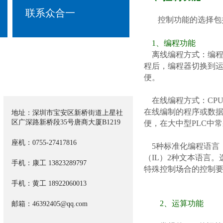
Contact us
联系众合一
控制功能的选择包
1、编程功能
离线编程方式：编
程后，编程器切换到运
便。
在线编程方式：
CP
在线编制的程序或数
地址：深圳市宝安区新桥街道上星社
区广深路新桥段35号唐商大厦B1219
便，在大中型PLC中
座机：0755-27417816
5种标准化编程语言：
（IL）2种文本语言。
手机：康工
13823289797​
特殊控制场合的控制
手机：黄工 18922060013
2、运算功能
邮箱：46392405@qq.com