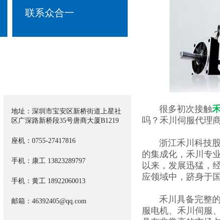
Contact us
联系众合一
很多初次接触
地址：深圳市宝安区新桥街道上星社
吗？禾川伺服代理商
区广深路新桥段35号唐商大厦B1219
座机：0755-27417816
浙江禾川科技股份有
的集成化，禾川专
手机：康工
13823289797​
以来，发展迅猛，经
应领域中，跻身于
手机：黄工 18922060013
禾川具备完整的自
邮箱：46392405@qq.com
服电机、禾川伺服